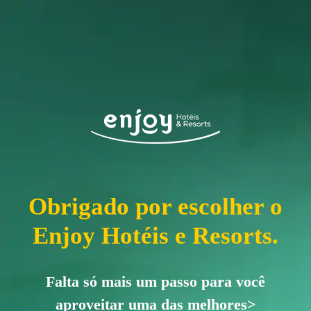
Obrigado por escolher o
Enjoy Hotéis e Resorts.
Falta só mais um passo para você
aproveitar uma das melhores>