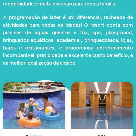
modernidade e muita diversão para toda a família.
A programação de lazer é um diferencial, recheada de
atividades para todas as idades! O resort conta com
piscinas de águas quentes e fria, spa, playground,
brinquedos aquáticos, academia , brinquedoteca, lojas,
bares e restaurantes, e proporciona entretenimento
incomparável, praticidade e excelente custo benefício, e
na melhor localização da cidade.